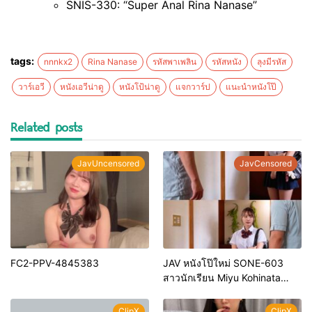
SNIS-330: “Super Anal Rina Nanase”
tags:
nnnkx2
Rina Nanase
รหัสพาเพลิน
รหัสหนัง
ลุงมีรหัส
วาร์เอวี
หนังเอวีน่าดู
หนังโป้น่าดู
แจกวาร์ป
แนะนำหนังโป๊
Related posts
JavUncensored
JavCensored
FC2-PPV-4845383
JAV หนังโป๊ใหม่ SONE-603
สาวนักเรียน Miyu Kohinata
โดนลวนลาม
ClipX
ClipX