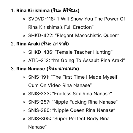
Rina Kirishima (รินะ คิริชิมะ)
SVDVD-118: “I Will Show You The Power Of
Rina Kirishima’s Full Erection”
SHKD-422: “Elegant Masochistic Queen”
Rina Araki (รินะ อาราคิ)
SHKD-486: “Female Teacher Hunting”
ATID-212: “I’m Going To Assault Rina Araki”
Rina Nanase (รินะ นานาเสะ)
SNIS-191: “The First Time I Made Myself
Cum On Video Rina Nanase”
SNIS-233: “Endless Sex Rina Nanase”
SNIS-257: “Nipple Fucking Rina Nanase”
SNIS-280: “Nipple Queen Rina Nanase”
SNIS-305: “Super Perfect Body Rina
Nanase”