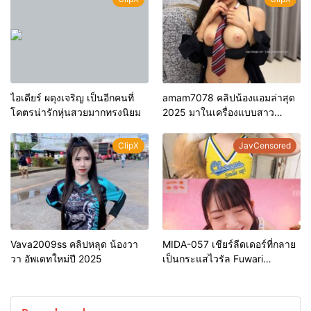
ไอเดียร์ ผดุงเจริญ เป็นอีกคนที่
amam7078 คลิปน้องแอมล่าสุด
โคตรน่ารักหุ่นสวยมากทรงนิยม
2025 มาในเครื่องแบบสาว
ออฟฟิศ
ClipX
JavCensored
Vava2009ss คลิปหลุด น้องวา
MIDA-057 เชียร์ลีดเดอร์ที่กลาย
วา อัพเดทใหม่ปี 2025
เป็นกระแสไวรัล Fuwari
Mashiro