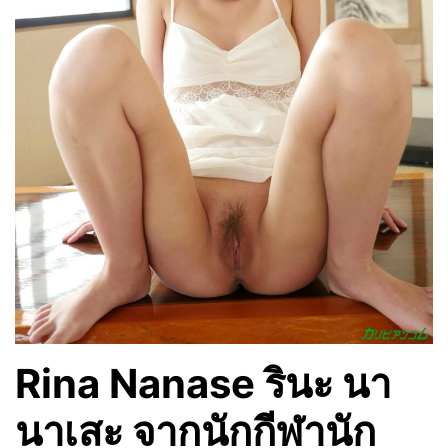
Rina Nanase รินะ นา
นาเสะ จากนักกีฬานัก