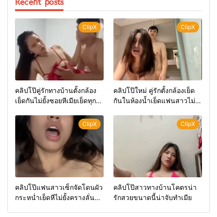
Recent posts
ClipX
ClipX
คลิปโป๊คู่รักทางบ้านตั้งกล้อง
คลิปโป๊ใหม่ คู่รักตั้งกล้องเย็ด
เย็ดกันไม่ยั้งซอยหีเมียเย็ดทุก
กันในห้องน้ำเย็ดแฟนสาวไม่
ท่า
ยั้งน้ำแตกใส่ปาก
ClipX
ClipX
คลิปโป๊แฟนสาวเซ็กจัดโดนผัว
คลิปโป๊สาวทางบ้านโคตรน่า
กระหน่ำเย็ดหีไม่ยั้งครางลั่น
รักสวยขนาดนี้น่าจับทำเมีย
ห้อง