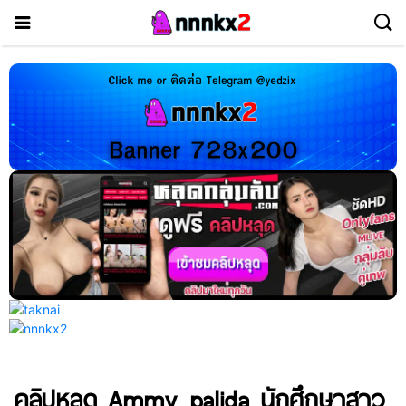
คลิปหลุด Ammy_palida นักศึกษาสาว